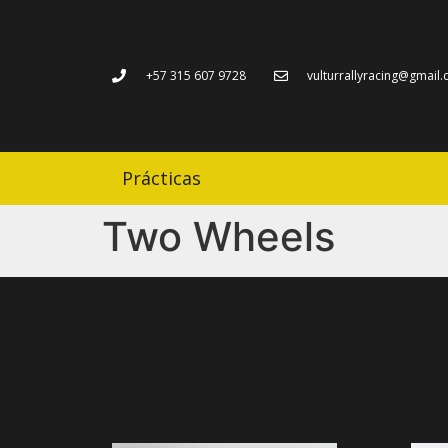
+57 315 607 9728
vulturrallyracing@gmail
Prácticas
Two Wheels