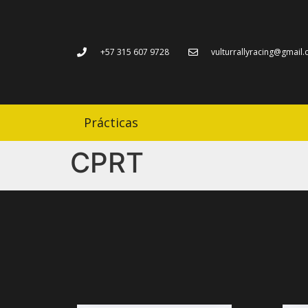
+57 315 607 9728
vulturrallyracing@gmail
Prácticas
CPRT